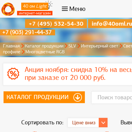
40 ом
Light
Меню
интернет-магазин
+7 (495) 532-54-30
info@40oml.r
+7 (903) 291-44-37
Главная
Каталог продукции
SLV
Интерьерный свет
Све
профиле
Многоцветные RGB
Акция ноября:
скидка 10% на вес
при заказе от 20 000 руб.
КАТАЛОГ ПРОДУКЦИИ
Сортировать по:
Выво
Цене вниз