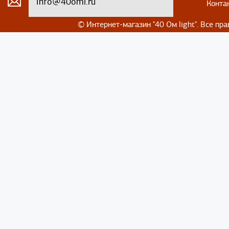
info@40oml.ru
Конта
© Интернет-магазин
"40 Ом light". Все п