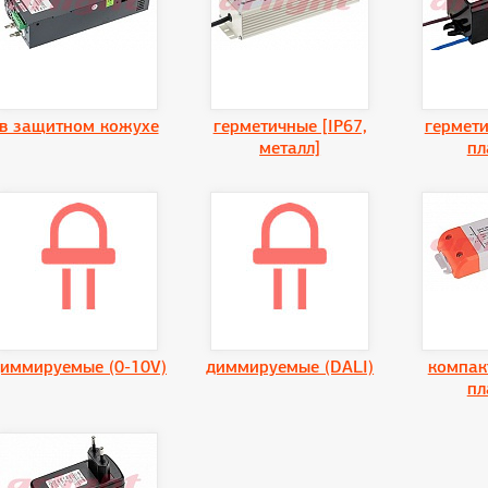
в защитном кожухе
герметичные [IP67,
гермети
металл]
пл
иммируемые (0-10V)
диммируемые (DALI)
компак
пл