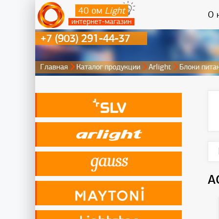
40 ом
Light
О 
интернет-магазин
+7 (903) 291-44-37
Главная
Каталог продукции
Arlight
Блоки пита
A