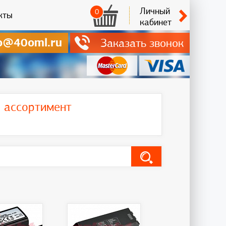
Личный
0
кты
кабинет
o@40oml.ru
Заказать звонок
ь ассортимент