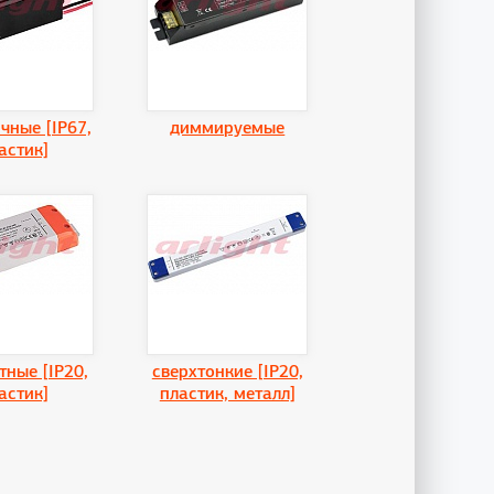
чные [IP67,
диммируемые
астик]
тные [IP20,
сверхтонкие [IP20,
астик]
пластик, металл]