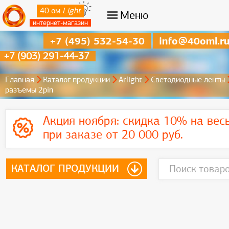
40 ом
Light
Меню
интернет-магазин
+7 (495) 532-54-30
info@40oml.r
+7 (903) 291-44-37
Главная
Каталог продукции
Arlight
Светодиодные ленты
разъемы 2pin
Акция ноября:
скидка 10% на вес
при заказе от 20 000 руб.
КАТАЛОГ ПРОДУКЦИИ