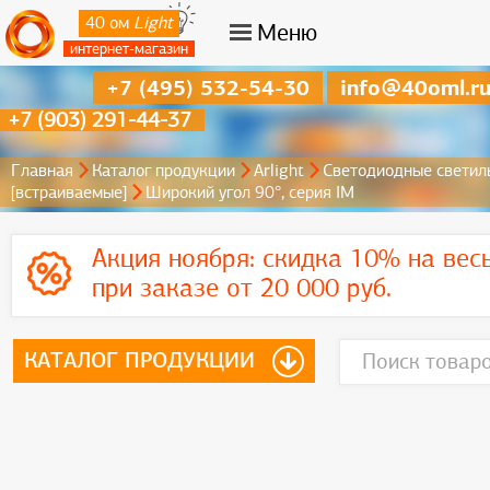
40 ом
Light
Меню
интернет-магазин
+7 (495) 532-54-30
info@40oml.r
+7 (903) 291-44-37
Главная
Каталог продукции
Arlight
Светодиодные светил
[встраиваемые]
Широкий угол 90°, серия IM
Акция ноября:
скидка 10% на вес
при заказе от 20 000 руб.
КАТАЛОГ ПРОДУКЦИИ