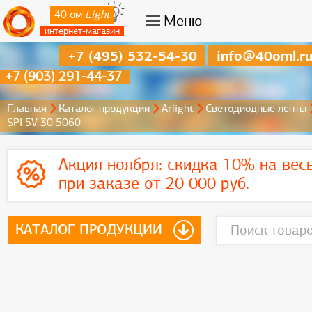
40 ом
Light
Меню
интернет-магазин
+7 (495) 532-54-30
info@40oml.r
+7 (903) 291-44-37
Главная
Каталог продукции
Arlight
Светодиодные ленты
SPI 5V 30 5060
Акция ноября:
скидка 10% на вес
при заказе от 20 000 руб.
КАТАЛОГ ПРОДУКЦИИ