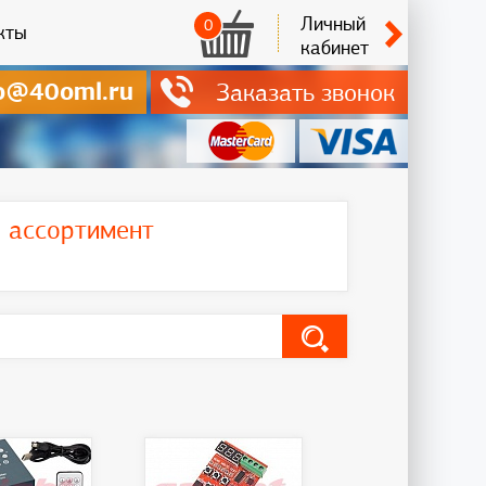
Личный
0
кты
кабинет
o@40oml.ru
Заказать звонок
ь ассортимент