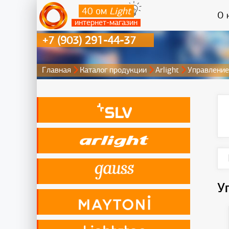
40 ом
Light
О 
интернет-магазин
+7 (903) 291-44-37
Главная
Каталог продукции
Arlight
Управление
У