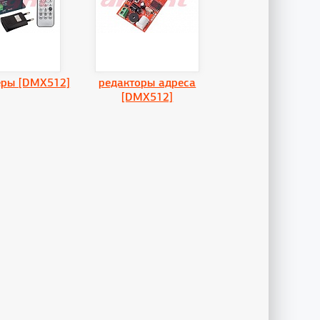
еры [DMX512]
редакторы адреса
[DMX512]