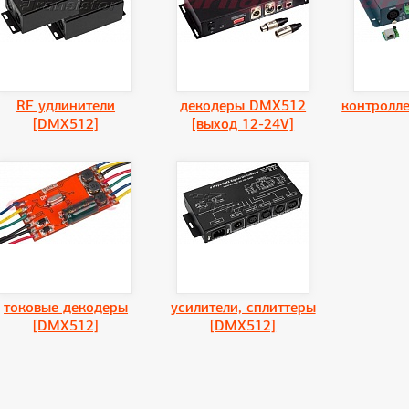
RF удлинители
декодеры DMX512
контролл
[DMX512]
[выход 12-24V]
токовые декодеры
усилители, сплиттеры
[DMX512]
[DMX512]