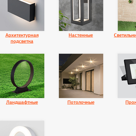
Архитектурная
Настенные
Светильн
подсветка
Ландшафтные
Потолочные
Про