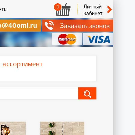
Личный
0
кты
кабинет
o@40oml.ru
Заказать звонок
ь ассортимент