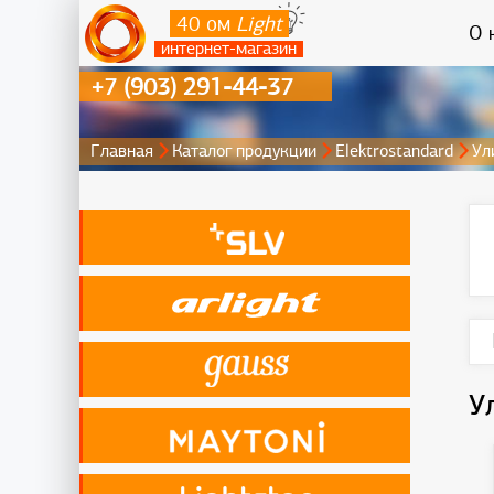
40 ом
Light
О 
интернет-магазин
+7 (903) 291-44-37
Главная
Каталог продукции
Elektrostandard
Ул
У