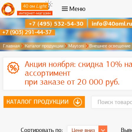
40 ом
Light
Меню
интернет-магазин
+7 (495) 532-54-30
info@40oml.r
+7 (903) 291-44-37
Главная
Каталог продукции
Maytoni
Внешнее освещение
Акция ноября:
скидка 10% на
ассортимент
при заказе от 20 000 руб.
КАТАЛОГ ПРОДУКЦИИ
Сортировать по:
Выв
Цене вниз