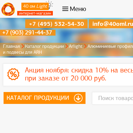
40 ом
Light
Меню
интернет-магазин
+7 (495) 532-54-30
info@40oml.r
+7 (903) 291-44-37
Главная
Каталог продукции
Arlight
Алюминиевые профил
и подвесы для ARH
Акция ноября:
скидка 10% на вес
при заказе от 20 000 руб.
КАТАЛОГ ПРОДУКЦИИ