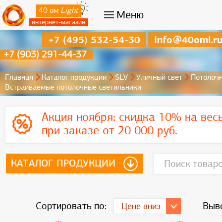
40 ом
Light
Меню
интернет-магазин
+7 (495) 532-54-30
info@40oml.r
+7 (903) 291-44-37
Главная
Каталог продукции
SLV
Уличный свет
Потолочн
Встраиваемые потолочные светильники
Акция ноября:
скидка 10% на вес
при заказе от 20 000 руб.
КАТАЛОГ ПРОДУКЦИИ
Сортировать по:
Выво
Цене вниз