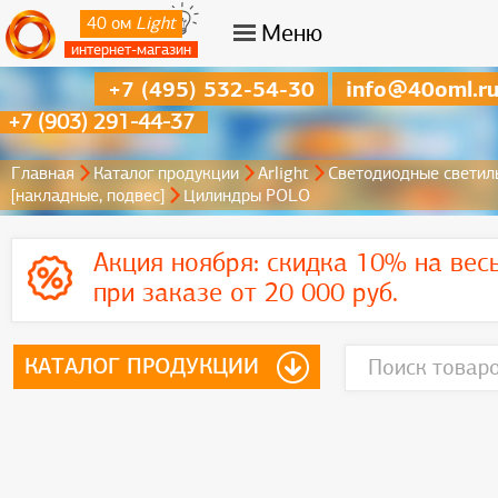
40 ом
Light
Меню
интернет-магазин
+7 (495) 532-54-30
info@40oml.r
+7 (903) 291-44-37
Главная
Каталог продукции
Arlight
Светодиодные светил
[накладные, подвес]
Цилиндры POLO
Акция ноября:
скидка 10% на вес
при заказе от 20 000 руб.
КАТАЛОГ ПРОДУКЦИИ