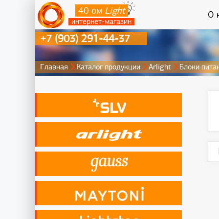
40 ом
Light
О 
интернет-магазин
+7 (903) 291-44-37
Главная
Каталог продукции
Arlight
Блоки пита