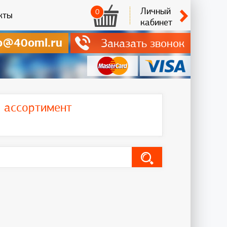
Личный
0
кты
кабинет
o@40oml.ru
Заказать звонок
ь ассортимент