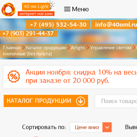
40 ом
Light
Меню
интернет-магазин
+7 (495) 532-54-30
info@40oml.r
+7 (903) 291-44-37
Главная
Каталог продукции
Arlight
Управление светом
кнопочные [без пульта]
Акция ноября:
скидка 10% на вес
при заказе от 20 000 руб.
КАТАЛОГ ПРОДУКЦИИ
Сортировать по:
Выво
Цене вниз