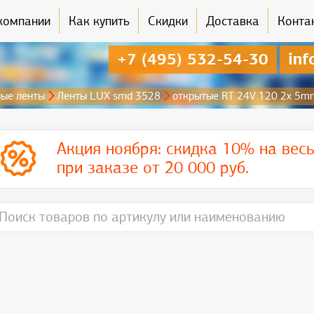
компании
Как купить
Скидки
Доставка
Конта
+7 (495) 532-54-30
inf
ые ленты
Ленты LUX smd 3528
открытые RT 24V 120 2x 5m
Акция ноября:
скидка 10% на вес
при заказе от 20 000 руб.