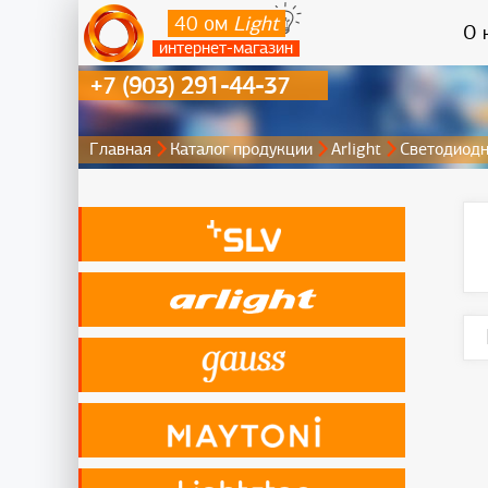
40 ом
Light
О 
интернет-магазин
+7 (903) 291-44-37
Главная
Каталог продукции
Arlight
Светодиодн