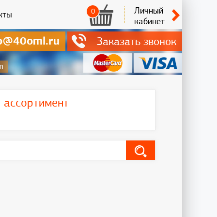
Личный
0
кты
кабинет
o@40oml.ru
Заказать звонок
m
ь ассортимент