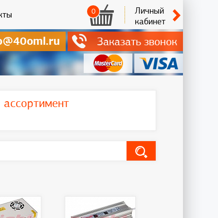
Личный
0
кты
кабинет
o@40oml.ru
Заказать звонок
ь ассортимент