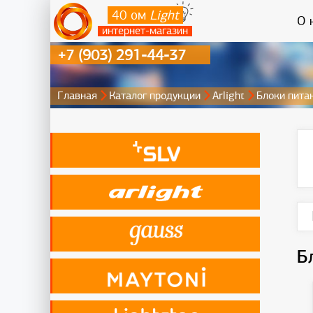
40 ом
Light
О 
интернет-магазин
+7 (903) 291-44-37
Главная
Каталог продукции
Arlight
Блоки пита
Б