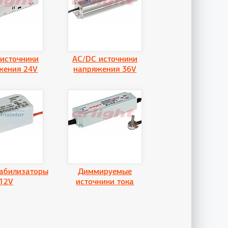
источники
AC/DC источники
жения 24V
напряжения 36V
абилизаторы
Диммируемые
12V
источники тока