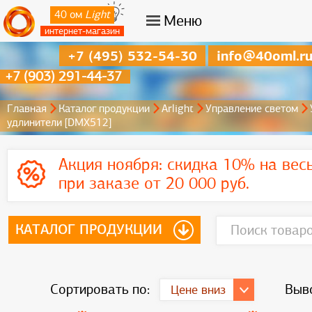
40 ом
Light
Меню
интернет-магазин
+7 (495) 532-54-30
info@40oml.r
+7 (903) 291-44-37
Главная
Каталог продукции
Arlight
Управление светом
удлинители [DMX512]
Акция ноября:
скидка 10% на вес
при заказе от 20 000 руб.
КАТАЛОГ ПРОДУКЦИИ
Сортировать по:
Выво
Цене вниз